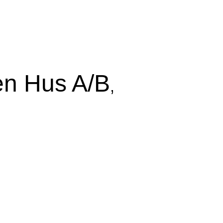
en Hus A/B
,